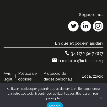
Segueix-nos
Twitter
Linkedin
I
En què et podem ajudar?
34 872 987 087
fundacio@idibgi.org
Avis
Politica de
Protecció de
Localització
legal
cookies
dades personals
Utilitzem cookies per garantir que us donem la millor experiència
Parc Hospitalari Martí i Julià - Edifici M2 C/Dr.
al nostre lloc web. Si continueu utilitzant aquest lloc, assumirem
Castany s/n, 17190 Salt (Girona) Tel. +34 872 987
que us plau.
087 | fundacio@idibgi.org
D'acord