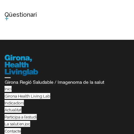
Qüestionari
+
Inici
Girona Health Living Lab
Indicadors
Actualitat
Participa a l’estudi
La salut en joc
Contacte