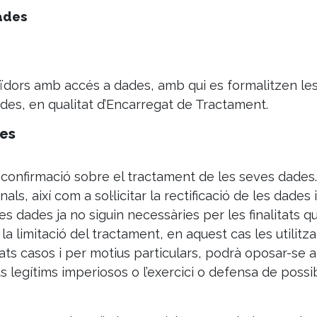
ades
dors amb accés a dades, amb qui es formalitzen les 
des, en qualitat d’Encarregat de Tractament.
des
a confirmació sobre el tractament de les seves dade
s, així com a sol·licitar la rectificació de les dades i
les dades ja no siguin necessàries per les finalitats 
r la limitació del tractament, en aquest cas les utilit
s casos i per motius particulars, podrà oposar-se al
s legítims imperiosos o l’exercici o defensa de poss