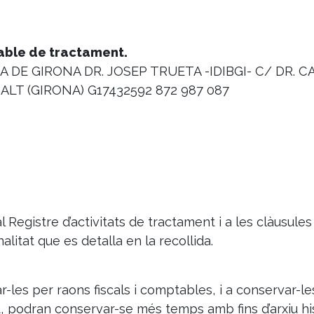
sable de tractament.
 DE GIRONA DR. JOSEP TRUETA -IDIBGI- C/ DR. C
SALT (GIRONA) G17432592 872 987 087
 al Registre d’activitats de tractament i a les clàusu
alitat que es detalla en la recollida.
-les per raons fiscals i comptables, i a conservar-les
 podran conservar-se més temps amb fins d’arxiu histò