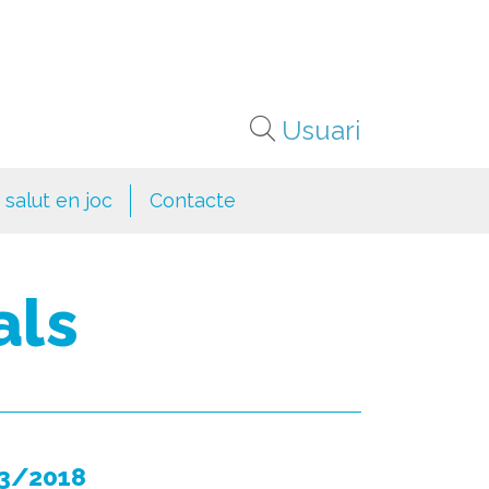
Buscar
Usuari
 salut en joc
Contacte
als
3/2018