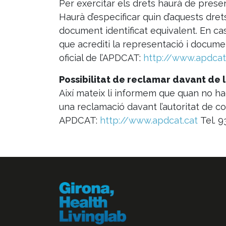
Per exercitar els drets haurà de presen
Haurà d’especificar quin d’aquests drets
document identificat equivalent. En c
que acrediti la representació i documen
oficial de l’APDCAT:
http://www.apdcat
Possibilitat de reclamar davant de
Així mateix li informem que quan no hag
una reclamació davant l’autoritat de co
APDCAT:
http://www.apdcat.cat
Tel. 9