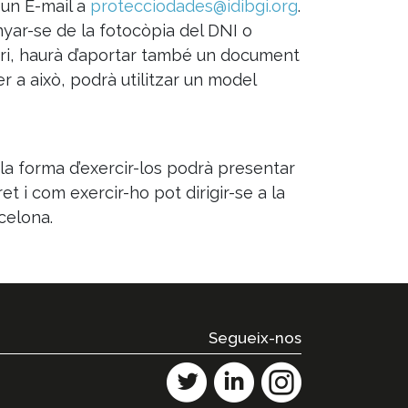
 un E-mail a
protecciodades@idibgi.org
.
panyar-se de la fotocòpia del DNI o
ari, haurà d’aportar també un document
r a això, podrà utilitzar un model
 la forma d’exercir-los podrà presentar
t i com exercir-ho pot dirigir-se a la
celona.
Segueix-nos
Twitter
Linkedin
Instagram