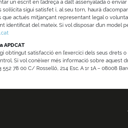
tar un escrit en l’adreça a dalt assenyalada o enviar
 sol·licita sigui satisfet i, al seu torn, haurà d’acom
as que actués mitjançant representant legal o volunt
t identificat del mateix. Si vol disposar d’un model pe
.cat
 la APDCAT
i obtingut satisfacció en l’exercici dels seus drets o
ntrol. Si vol conèixer més informació sobre aquest dre
3 552 78 00 C/ Rosselló, 214 Esc. A 1r 1A – 08008 Bar